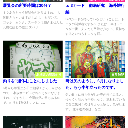
展覧会の所要時間は30分？
ts-3カード 徹底研究 海外旅行
編
すぐあきちゃう展覧会がありますね。 大
体飽きちゃいますが しかし、セザンヌ、
ts-3カードを持っているということは、ト
ゴッホ、ムンク、スーチンは飽きませんね
ヨタの関係者ですか？ または、車はトヨ
凡庸な絵との差は ズバリ...
タが一番、丈夫だし故障が少ない、長持ち
するといつもトヨタを買...
北海道の渓流釣り
日常雑記
釣りを1週休むことにしました
時は矢のように、6月になりまし
た。もう半年立ったのです。
6月から毎週土か日に朝早くから出かける
ので。 家族サービスがおろそかになりま
冬の日々に待ち焦がれた春が来てみると、
すね。 ですから、今週は父の日もあるの
ゆっくり味わう余裕もなく、追われている
で、釣りを1週休むことにし...
自分に気付くのはちょっと寂しい気がしま
す。 北海道の春は、なに...