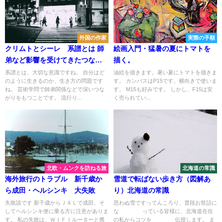
外国の作家
実際の手順
クリムトとシーレ 系譜とは 師
絵画入門・猛暑の夏にトマトを
弟など影響を受けてきたつなが
描く。
り
系譜とは、大切な意識ですね。 自分はど
油絵を描きます。暑い夏にトマトを描きま
のように生きるのか、生き方の問題です
す。 カンバスはP15です。横向きで使いま
ね。 芸術学問で師弟関係などで深いつな
す。 M15も好みです。 しかし、F15は安
がりをもつことです。 流行り...
く売られてい...
北欧・ムンクを訪ねる旅
北海道の常識
海外旅行のトラブル 新千歳か
雪道で転ばない歩き方（図解あ
ら成田・ヘルシンキ 大失敗
り）北海道の常識
失敗談です 新千歳からＪＡＬで成田、そ
思わぬ雪ですってんころり、普段お世話に
してヘルシンキ便に乗る方に注意がありま
な っている皆様に、北海道在住
す。 私の失敗は、ＷＩＦＩルーターと携
の私からコツを 伝授します。 ま