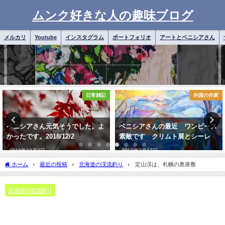
ムンク好きな人の趣味ブログ
メルカリ
Youtube
インスタグラム
ポートフォリオ
アートとベニシアさん
外国の作家
アートとベニシアさん
ベニシアさんの最近 ワンピース
ベニシアさんと歌、たましいと母
素敵です クリムト展とシーレ
国語
2019年2月17日
2020年2月2日
ホーム
最近の投稿
北海道の渓流釣り
定山渓は、札幌の奥座敷
北海道の渓流釣り