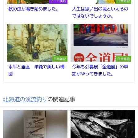
アート実践
日常雑記
秋の虫が鳴き始めました。
人生は思い出の塊といえるの
ではないでしょうか。
日常雑記
日常雑記
水平と垂直 単純で美しい構
今年も公募展「全道展」の季
図
節がやってきました。
北海道の渓流釣り
の関連記事