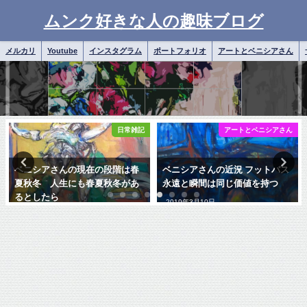
ムンク好きな人の趣味ブログ
メルカリ
Youtube
インスタグラム
ポートフォリオ
アートとベニシアさん
日常雑記
アートとベニシアさん
ベニシアさんの現在の段階は春
ベニシアさんの近況 フットバス
夏秋冬 人生にも春夏秋冬があ
永遠と瞬間は同じ価値を持つ
るとしたら
2019年3月10日
2018年12月23日