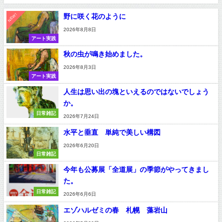
NEW!
野に咲く花のように
2026年8月8日
アート実践
秋の虫が鳴き始めました。
2026年8月3日
アート実践
人生は思い出の塊といえるのではないでしょう
か。
日常雑記
2026年7月24日
水平と垂直 単純で美しい構図
2026年6月20日
日常雑記
今年も公募展「全道展」の季節がやってきまし
た。
日常雑記
2026年6月6日
エゾハルゼミの春 札幌 藻岩山