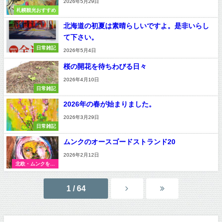
2026年5月29日
札幌観光おすすめ
北海道の初夏は素晴らしいですよ。是非いらし
て下さい。
日常雑記
2026年5月4日
桜の開花を待ちわびる日々
2026年4月10日
日常雑記
2026年の春が始まりました。
2026年3月29日
日常雑記
ムンクのオースゴードストランド20
2026年2月12日
北欧・ムンクを訪
ねる旅
1 / 64