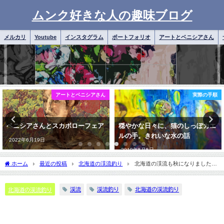
ムンク好きな人の趣味ブログ
メルカリ
Youtube
インスタグラム
ポートフォリオ
アートとベニシアさん
ん
実際の手順
アートとベニシアさ
ア
穏やかな日々に、猫のしっぽカエ
猫のしっぽカエルの手 一瞬一
ルの手。きれいな水の話
を真剣に生きる。
2019年5月5日
2019年5月12日
ホーム
最近の投稿
北海道の渓流釣り
北海道の渓流も秋になりました。
アメますがいます。
渓流
渓流釣り
北海道の渓流釣り
北海道の渓流釣り