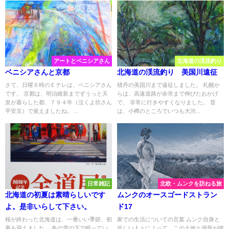
アートとベニシアさん
北海道の渓流釣り
ベニシアさんと京都
北海道の渓流釣り 美国川遠征
さて、日曜６時のＥテレは、ベニシアさん
積丹の美国川まで遠征しました。 札幌か
です。 京都は、明治維新までずうっと天
らは、高速道路が余市まで伸びたおかげ
皇が暮らした都、７９４年（泣くよ坊さん
で、 非常に行きやすくなりました。 昔
平安京）で覚えましたね。 ...
は、小樽のところでいつも大渋...
日常雑記
北欧・ムンクを訪ねる旅
北海道の初夏は素晴らしいです
ムンクのオースゴードストラン
よ。是非いらして下さい。
ド17
桜が終わった北海道は、一番いい季節、初
家での生活についての言葉 ムンク自身と
夏を迎えました。 冬の雪の下で眠ってい
近しい人々によって、この土地と場所が彼