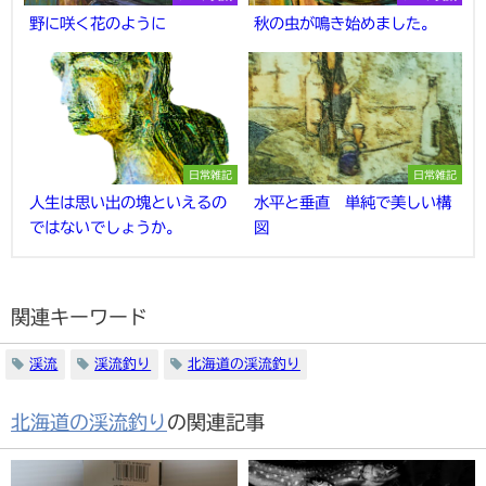
野に咲く花のように
秋の虫が鳴き始めました。
日常雑記
日常雑記
人生は思い出の塊といえるの
水平と垂直 単純で美しい構
ではないでしょうか。
図
関連キーワード
渓流
渓流釣り
北海道の渓流釣り
北海道の渓流釣り
の関連記事