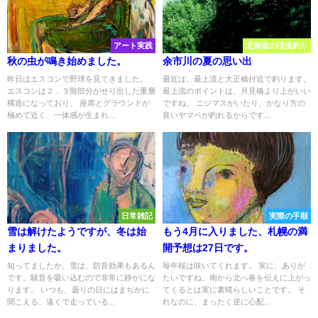
アート実践
北海道の渓流釣り
秋の虫が鳴き始めました。
余市川の夏の思い出
昨日はエスコンで野球を見てきました。
最近は、最上流と大正橋付近で釣ります。
エスコンは２．３階部分がせり出した重層
最上流のポイントは、月見橋より上がいい
構造になっており、 座席とグラウンドが
ですね。 ニジマスがいたり、かなり方の
極めて近く、一体感が生まれ...
良いヤマベが釣れるからです...
日常雑記
実際の手順
雪は解けたようですが、冬は始
もう4月に入りました、札幌の満
まりました。
開予想は27日です。
知ってましたか、雪は、防音効果もあるん
毎年桜は咲いてくれます。 実に、ありが
です。騒音を吸い込むので非常に静かにな
たいですね。南から北へ春を伝えに上がっ
ります。 いつも、曇りの日にはまぢかに
てくるとは実に素晴らしいことです。 そ
聞こえる、遠くで走っている...
れなのに、まったく逆に心配...