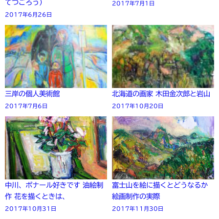
てつごろう）
2017年7月1日
2017年6月26日
三岸の個人美術館
北海道の画家 木田金次郎と岩山
2017年7月6日
2017年10月20日
中川、ボナール好きです 油絵制
富士山を絵に描くとどうなるか
作 花を描くときは、
絵画制作の実際
2017年10月31日
2017年11月30日