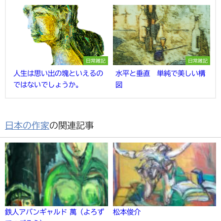
日常雑記
日常雑記
人生は思い出の塊といえるの
水平と垂直 単純で美しい構
ではないでしょうか。
図
日本の作家
の関連記事
鉄人アバンギャルド 萬（よろず
松本俊介