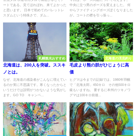
ートである。見てほれぼれ、来てよかった
中央に立つ男のポーズを変えました。 何
と思います。 日本で初めてのバレットレ
やらファイティングポーズぽくなりました
スダムという特殊さで、ダム...
が。コートの襟を引っ張っ...
札幌観光おすすめ
北海道の渓流釣り
北海道は、200人を突破。ススキ
毛皮より熊の胆がひじょうに高
ノとは。
価
なぜ、北海道の感染者がこんなに増えてい
ヒグマは今までの記録では、1980年羽幌
るのか実に不思議です。寒くなったからと
で「北海太郎」450キロ その他500キロ
いうだけでは説明がつかないような気がし
級もいますね。 要するに本州のツキノワ
ます。GO TO キャンペ...
グマは100キロ前後...