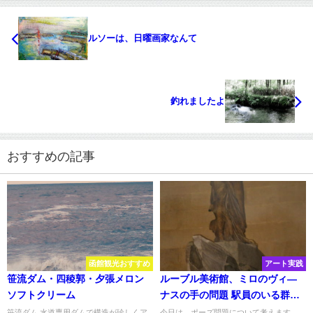
ルソーは、日曜画家なんて
釣れましたよ
おすすめの記事
函館観光おすすめ
アート実践
笹流ダム・四稜郭・夕張メロン
ルーブル美術館、ミロのヴィ―
ソフトクリーム
ナスの手の問題 駅員のいる群像
16
笹流ダム 水道専用ダムで構造が珍しくア
今日は、ポーズ問題について考えます。