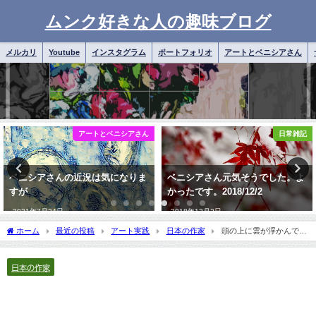
ムンク好きな人の趣味ブログ
メルカリ
Youtube
インスタグラム
ポートフォリオ
アートとベニシアさん
アートとベニシアさん
日常雑記
の近況は気になりま
ベニシアさん元気そうでした。よ
追悼 サヨウナ
かったです。2018/12/2
2023年6月25日
2018年12月2日
ホーム
最近の投稿
アート実践
日本の作家
頭の上に雲が浮かんでい
る
日本の作家