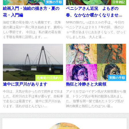
実際の手順
日常雑記
絵画入門・油絵の描き方・夏の
ベニシアさん近況 よもぎの
花・入門編
春、なかなか暖かくなりません
ね。
油絵で夏の花を描いたら素敵です。 北海
NHKの猫のしっぽカエルの手は、 今日の
道の夏は花が一斉に咲き始めます。素晴ら
ベニシアさんは２０１７年の回、 孫のジ
しい季節です。 今日は、私の夏の花を描
ョー君があまりにおおきくなって、びっく
く手順を簡単に説明します。...
りしましたね。 大人と違...
北海道の渓流釣り
実際の手順
途中に茨戸川があります
熱狂と冷静さと大統領
今日は、天気が良かったので郊外まで出ま
アメリカではバイデン氏が大統領選から撤
した。石狩川の土手は車が通らず、自転車
退、トランプ氏が有利の観測も流れまし
で走るには最適です。 途中に茨戸川があ
た。 狙撃を間一髪で逃れたトランプ氏が
ります。流れがほとんどない...
神の御業と熱狂したのはつい最...