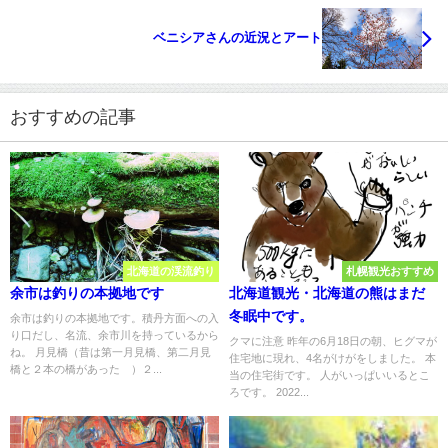
ベニシアさんの近況とアート
おすすめの記事
北海道の渓流釣り
札幌観光おすすめ
余市は釣りの本拠地です
北海道観光・北海道の熊はまだ
冬眠中です。
余市は釣りの本拠地です。積丹方面への入
り口だし、名流、余市川を持っているから
クマに注意 昨年の6月18日の朝、ヒグマが
ね。 月見橋（昔は第一月見橋、第二月見
住宅地に現れ、4名がけがをしました。 本
橋と２本の橋があった ）２...
当の住宅街です。 人がいっぱいいるとこ
ろです。 2022...