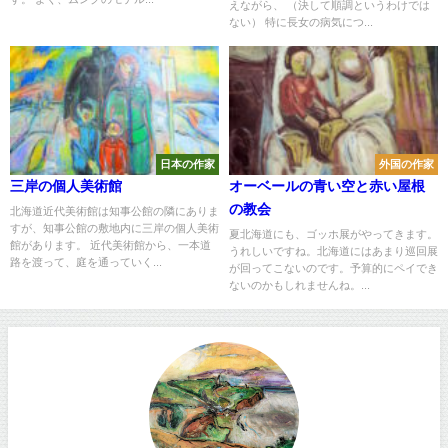
えながら、 （決して順調というわけでは
ない） 特に長女の病気につ...
日本の作家
外国の作家
三岸の個人美術館
オーベールの青い空と赤い屋根
の教会
北海道近代美術館は知事公館の隣にありま
すが、知事公館の敷地内に三岸の個人美術
夏北海道にも、ゴッホ展がやってきます。
館があります。 近代美術館から、一本道
うれしいですね。北海道にはあまり巡回展
路を渡って、庭を通っていく...
が回ってこないのです。予算的にペイでき
ないのかもしれませんね。...