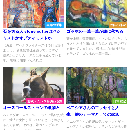
実際の手順
外国の作家
石を切る人 stone cutterはペシ
ゴッホの一筆一筆が腑に落ちる
ミストかオプティミストか
確か上野の森美術館、小さい絵でした。も
うきりきりと痛むような鋭さで沈黙の空間
北海道日本ハムファイターズは今日も負け
を作っていました。 盛り上げた絵具が渦
ました。 新庄監督は頑張っていますが、
を巻いて、ゴッホの一筆一筆...
結果が出ません。 気分は落ち込んでいま
す。 地味に頑張って入れは...
北欧・ムンクを訪ねる旅
日常雑記
オースゴールストランの漬物石
ベニシアさんのエッセイと人
生 絵のテーマとしての家族
ムンクがオースゴールストランで描いた絵
に、浜辺に女性が座っているという絵があ
ベニシアさんの近況は気になりますが ベ
るんですが。 それは、妹のインゲルで
ニシアさんの家族も、いろいろな状況を抱
す。 よく、ムンクのモデル...