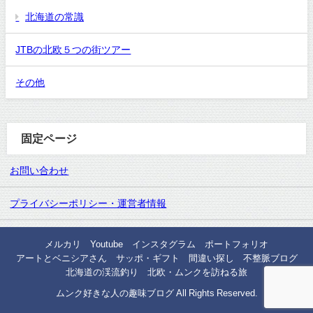
北海道の常識
JTBの北欧５つの街ツアー
その他
固定ページ
お問い合わせ
プライバシーポリシー・運営者情報
メルカリ
Youtube
インスタグラム
ポートフォリオ
アートとベニシアさん
サッポ・ギフト
間違い探し
不整脈ブログ
北海道の渓流釣り
北欧・ムンクを訪ねる旅
ムンク好きな人の趣味ブログ All Rights Reserved.