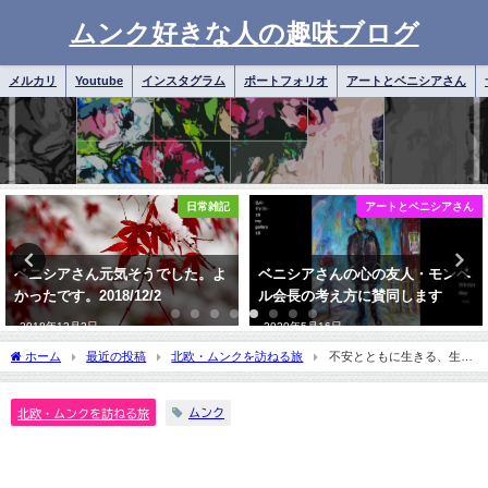
ムンク好きな人の趣味ブログ
メルカリ
Youtube
インスタグラム
ポートフォリオ
アートとベニシアさん
アートとベニシアさん
実際の手順
ベニシアさんの心の友人・モンベ
ベニシアさん現在 2019 視力と
ル会長の考え方に賛同します
歌と美を考える
2020年5月16日
2019年3月3日
ホーム
最近の投稿
北欧・ムンクを訪ねる旅
不安とともに生きる、生命
のダンス ムンク
ムンク
北欧・ムンクを訪ねる旅