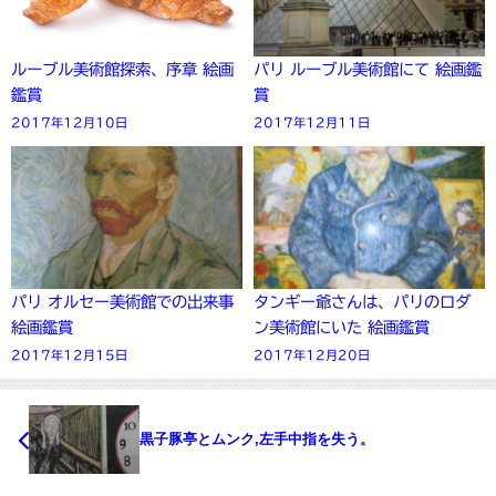
ルーブル美術館探索、序章 絵画
パリ ルーブル美術館にて 絵画鑑
鑑賞
賞
2017年12月10日
2017年12月11日
パリ オルセー美術館での出来事
タンギー爺さんは、パリのロダ
絵画鑑賞
ン美術館にいた 絵画鑑賞
2017年12月15日
2017年12月20日
黒子豚亭とムンク,左手中指を失う。