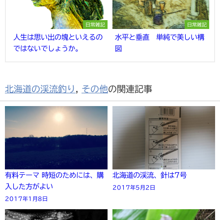
日常雑記
日常雑記
人生は思い出の塊といえるの
水平と垂直 単純で美しい構
ではないでしょうか。
図
北海道の渓流釣り
,
その他
の関連記事
有料テーマ 時短のためには、購
北海道の渓流、針は7号
入した方がよい
2017年5月2日
2017年1月8日