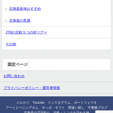
北海道各地おすすめ
北海道の常識
JTBの北欧５つの街ツアー
その他
固定ページ
お問い合わせ
プライバシーポリシー・運営者情報
メルカリ
Youtube
インスタグラム
ポートフォリオ
アートとベニシアさん
サッポ・ギフト
間違い探し
不整脈ブログ
北海道の渓流釣り
北欧・ムンクを訪ねる旅