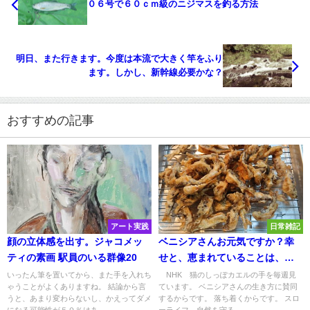
０６号で６０ｃｍ級のニジマスを釣る方法
明日、また行きます。今度は本流で大きく竿をふり
ます。しかし、新幹線必要かな？
おすすめの記事
アート実践
日常雑記
顔の立体感を出す。ジャコメッ
ベニシアさんお元気ですか？幸
ティの素画 駅員のいる群像20
せと、恵まれていることは、ち
ょっと違う。
いったん筆を置いてから、また手を入れち
NHK 猫のしっぽカエルの手を毎週見
ゃうことがよくありますね。 結論から言
ています。 ベニシアさんの生き方に賛同
うと、あまり変わらないし、かえってダメ
するからです。 落ち着くからです。 スロ