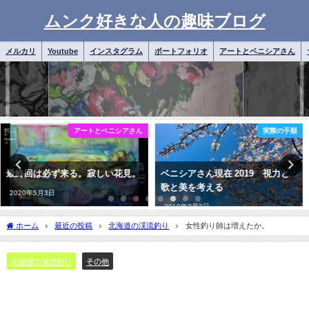
ムンク好きな人の趣味ブログ
メルカリ
Youtube
インスタグラム
ポートフォリオ
アートとベニシアさん
実際の手順
日常雑記
ベニシアさん現在 2019 視力と
桜とスイートピーとベニシアさん
歌と美を考える
と
2019年3月3日
2023年5月12日
ホーム
最近の投稿
北海道の渓流釣り
女性釣り師は増えたか。
北海道の渓流釣り
その他