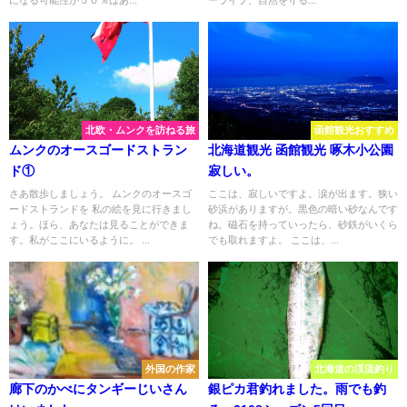
になる可能性が５０％はあ...
ーライフ、自然を守る...
北欧・ムンクを訪ねる旅
函館観光おすすめ
ムンクのオースゴードストラン
北海道観光 函館観光 啄木小公園
ド①
寂しい。
さあ散歩しましょう。 ムンクのオースゴ
ここは、寂しいですよ。涙が出ます。狭い
ードストランドを 私の絵を見に行きまし
砂浜がありますが。黒色の暗い砂なんです
ょう。ほら、あなたは見ることができま
ね。磁石を持っていったら、砂鉄がいくら
す。私がここにいるように。 ...
でも取れますよ。 ここは、...
外国の作家
北海道の渓流釣り
廊下のかべにタンギーじいさん
銀ピカ君釣れました。雨でも釣