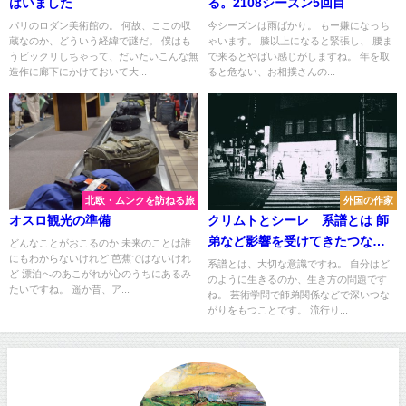
はいました
る。2108シーズン5回目
パリのロダン美術館の。 何故、ここの収
今シーズンは雨ばかり。 もー嫌になっち
蔵なのか、どういう経緯で謎だ。 僕はも
ゃいます。 膝以上になると緊張し、 腰ま
うビックリしちゃって、だいたいこんな無
で来るとやばい感じがしますね。 年を取
造作に廊下にかけておいて大...
ると危ない、お相撲さんの...
北欧・ムンクを訪ねる旅
外国の作家
オスロ観光の準備
クリムトとシーレ 系譜とは 師
弟など影響を受けてきたつなが
どんなことがおこるのか 未来のことは誰
にもわからないけれど 芭蕉ではないけれ
り
系譜とは、大切な意識ですね。 自分はど
ど 漂泊へのあこがれが心のうちにあるみ
のように生きるのか、生き方の問題です
たいですね。 遥か昔、ア...
ね。 芸術学問で師弟関係などで深いつな
がりをもつことです。 流行り...