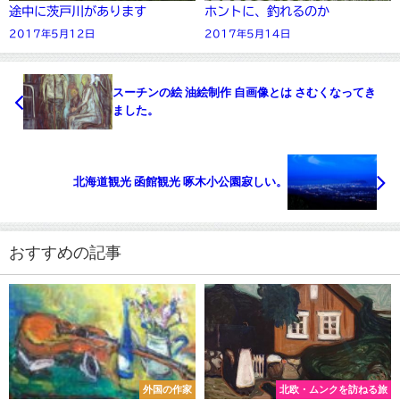
途中に茨戸川があります
ホントに、釣れるのか
2017年5月12日
2017年5月14日
スーチンの絵 油絵制作 自画像とは さむくなってき
ました。
北海道観光 函館観光 啄木小公園寂しい。
おすすめの記事
外国の作家
北欧・ムンクを訪ねる旅