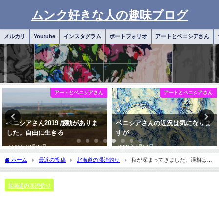
ムンク好きな人の趣味ブログ
メルカリ
Youtube
インスタグラム
ポートフォリオ
アートとベニシアさん
アートとベニシアさん
日常雑記
ベニシアさんの近況は気になりま
ベニシアさん近況 よもぎの春、
すが
なかなか暖かくなりませんね。
2021年7月24日
2019年4月7日
ホーム
最近の投稿
北海道の渓流釣り
秋が深まってきました。渓相は、
また美しさが増します。
北海道の渓流釣り