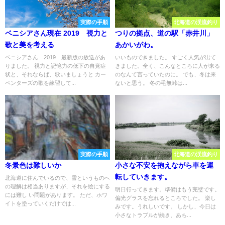
実際の手順
北海道の渓流釣り
ベニシアさん現在 2019 視力と
つりの拠点、道の駅「赤井川」
歌と美を考える
あかいがわ。
ベニシアさん 2019 最新版の放送があ
いいものできました。 すごく人気が出て
りました。 視力と記憶力の低下の自覚症
きました。全く、こんなところに人が来る
状と、それならば、歌いましょうと カー
のなんて言っていたのに。 でも、冬は来
ペンターズの歌を練習して...
ないと思う。 冬の毛無峠は...
実際の手順
北海道の渓流釣り
冬景色は難しいか
小さな不安を抱えながら車を運
転していきます。
北海道に住んでいるので、雪というものへ
の理解は相当ありますが、それを絵にする
明日行ってきます。準備はもう完璧です。
には難し い問題があります。 ただ、ホワ
偏光グラスを忘れるところでした。 楽し
イトを塗っていくだけでは...
みです。うれしいです。 しかし、今日は
小さなトラブルが続き、あち...