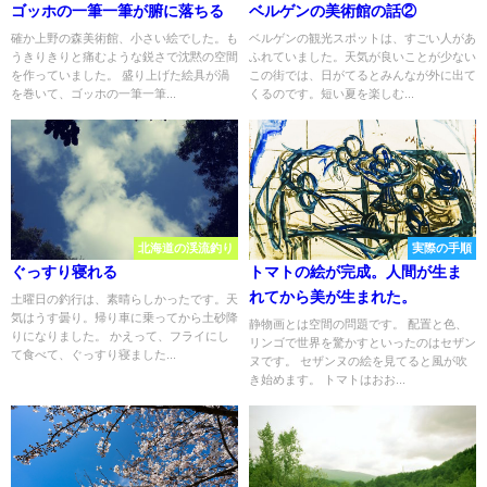
ゴッホの一筆一筆が腑に落ちる
ベルゲンの美術館の話②
確か上野の森美術館、小さい絵でした。も
ベルゲンの観光スポットは、すごい人があ
うきりきりと痛むような鋭さで沈黙の空間
ふれていました。天気が良いことが少ない
を作っていました。 盛り上げた絵具が渦
この街では、日がてるとみんなが外に出て
を巻いて、ゴッホの一筆一筆...
くるのです。短い夏を楽しむ...
北海道の渓流釣り
実際の手順
ぐっすり寝れる
トマトの絵が完成。人間が生ま
れてから美が生まれた。
土曜日の釣行は、素晴らしかったです。天
気はうす曇り。帰り車に乗ってから土砂降
静物画とは空間の問題です。 配置と色、
りになりました。 かえって、フライにし
リンゴで世界を驚かすといったのはセザン
て食べて、ぐっすり寝ました...
ヌです。 セザンヌの絵を見てると風が吹
き始めます。 トマトはおお...