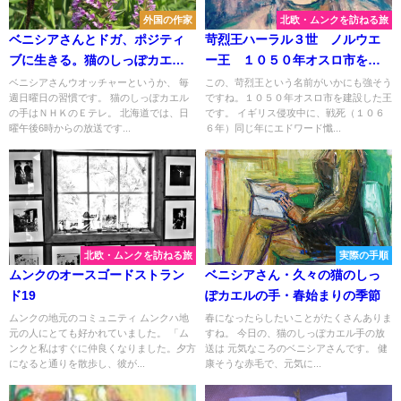
外国の作家
北欧・ムンクを訪ねる旅
ベニシアさんとドガ、ポジティ
苛烈王ハーラル３世 ノルウエ
ブに生きる。猫のしっぽカエル
ー王 １０５０年オスロ市を建
の手
設
ベニシアさんウオッチャーというか、 毎
この、苛烈王という名前がいかにも強そう
週日曜日の習慣です。 猫のしっぽカエル
ですね。１０５０年オスロ市を建設した王
の手はＮＨＫのＥテレ。 北海道では、日
です。 イギリス侵攻中に、戦死（１０６
曜午後6時からの放送です...
６年）同じ年にエドワード懺...
北欧・ムンクを訪ねる旅
実際の手順
ムンクのオースゴードストラン
ベニシアさん・久々の猫のしっ
ド19
ぽカエルの手・春始まりの季節
ムンクの地元のコミュニティ ムンクハ地
春になったらしたいことがたくさんありま
元の人にとても好かれていました。 「ム
すね。 今日の、猫のしっぽカエル手の放
ンクと私はすぐに仲良くなりました。夕方
送は 元気なころのベニシアさんです。 健
になると通りを散歩し、彼が...
康そうな赤毛で、元気に...