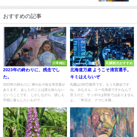
おすすめの記事
日常雑記
札幌観光おすすめ
2023年の終わりに、残念でし
北海道万歳 ようこそ清宮選手。
た。
キミはえらいぞ
2023年の終わりに 神のみぞ知る等言葉が
札幌は190万都市です。もう大都会です
あります。 あしたのことは誰も知らない
ね。 みなさん、エー北海道ですかなんて
ということです。 しかしながら、誰しも
言うけど、サッポロは田舎ではありません
平穏に暮らしたいもので...
よ。 「昨日さ、クマに冷蔵...