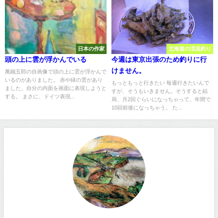
日本の作家
北海道の渓流釣り
頭の上に雲が浮かんでいる
今週は東京出張のため釣りに行
けません。
萬鐵五郎の自画像で頭の上に雲が浮かんで
いるのがありました。 赤や緑の雲があり
もっともっと行きたい 毎週行きたいんで
ました。自分の内面を画面に表現しようと
すが、そうもいきません。そうすると結
する。 まさに、ドイツ表現...
局、月2回ぐらいになっちゃって。年間で
10回前後になっちゃう。 た...