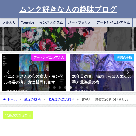
ムンク好きな人の趣味ブログ
メルカリ
Youtube
インスタグラム
ポートフォリオ
アートとベニシアさん
アートとベニシアさん
実際の手順
ベニシアさんの心の友人・モンベ
20年目の春、猫のしっぽカエルの
ル会長の考え方に賛同します
手と北海道の春
2020年5月16日
2019年4月20日
ホーム
最近の投稿
北海道の渓流釣り
古平川 爆竹に火をつけました
北海道の渓流釣り