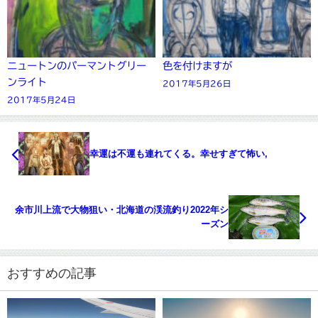
ニュートンのパーマントグリー
色を付けますが
ンライト
2017年5月26日
2017年5月24日
幸運は不運も連れてくる。幸せすぎて怖い,
余市川上流で大物狙い・北海道の渓流釣り2022年シ
ーズン
おすすめの記事