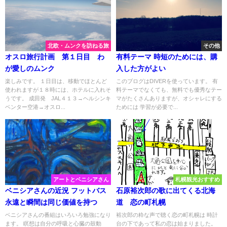
北欧・ムンクを訪ねる旅
その他
オスロ旅行計画 第１日目 わ
有料テーマ 時短のためには、購
が愛しのムンク
入した方がよい
楽しみです。 １日目は、移動でほとんど
このブログはDIVERを使っています。 有
使われますが１８時には、ホテルに入れそ
料テーマでなくても、無料でも優秀なテー
うです。 成田発 JAL４１３→ヘルシンキ
マがたくさんありますが、オシャレにする
ベンター空港→オスロ...
ためには 学習が必要で...
アートとベニシアさん
札幌観光おすすめ
ベニシアさんの近況 フットバス
石原裕次郎の歌に出てくる北海
永遠と瞬間は同じ価値を持つ
道 恋の町札幌
ベニシアさんの番組はいろいろ勉強になり
裕次郎の粋な声で聴く恋の町札幌は 時計
ます。 瞑想は自分の呼吸と心臓の鼓動
台の下であって私の恋は始まりました。