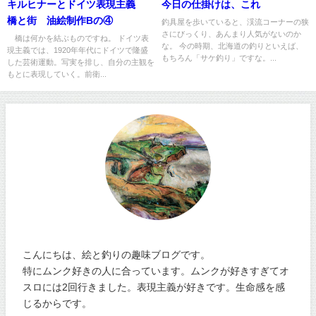
キルヒナーとドイツ表現主義
今日の仕掛けは、これ
橋と街 油絵制作Bの④
釣具屋を歩いていると、渓流コーナーの狭
さにびっくり、あんまり人気がないのか
橋は何かを結ぶものですね。 ドイツ表
な。 今の時期、北海道の釣りといえば、
現主義では、1920年年代にドイツで隆盛
もちろん「サケ釣り」ですな。...
した芸術運動。写実を排し、自分の主観を
もとに表現していく。前衛...
こんにちは、絵と釣りの趣味ブログです。
特にムンク好きの人に合っています。ムンクが好きすぎてオ
スロには2回行きました。表現主義が好きです。生命感を感
じるからです。