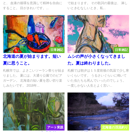
と、 血液の循環を意識して精神を自由に
で始まります。 その歌詞の最後は、 淋し
すること。 目がきれいです。...
いときむなしいとき、私...
日常雑記
日常雑記
北海道の夏が始まります。短い
ムシの声が小さくなってきまし
夏に思うこと。
た。夏は終わりました。
札幌市では、よさこいソーラン祭りが始ま
札幌では朝夕は１５度前後の気温で少し寒
りました。 夏には、大通り公園でのビア
いくらいです。 うるさいぐらいに鳴いて
ガーデン。 北海道の短い夏を思い切り楽
いた虫たちも死んでいったのでしょう。
しみたいです。 2018年...
一度しかない人生とよく言い...
アート実践
北海道の渓流釣り