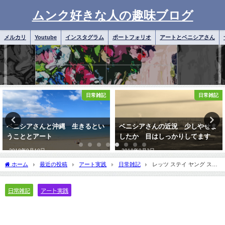
ムンク好きな人の趣味ブログ
メルカリ
Youtube
インスタグラム
ポートフォリオ
アートとベニシアさん
日常雑記
アートとベニシアさん
ベニシアさんの近況 少しやせま
ベニシアさんとスカボローフェア
したか 目はしっかりしてます
2022年6月19日
2018年9月2日
ホーム
最近の投稿
アート実践
日常雑記
レッツ ステイ ヤング スピ
リチュアルなパワーを内に
日常雑記
アート実践