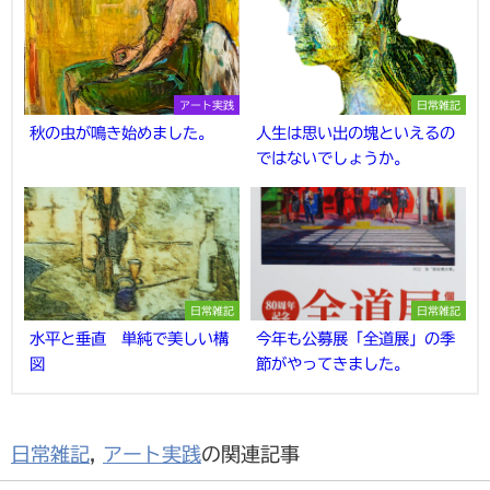
アート実践
日常雑記
秋の虫が鳴き始めました。
人生は思い出の塊といえるの
ではないでしょうか。
日常雑記
日常雑記
水平と垂直 単純で美しい構
今年も公募展「全道展」の季
図
節がやってきました。
日常雑記
,
アート実践
の関連記事