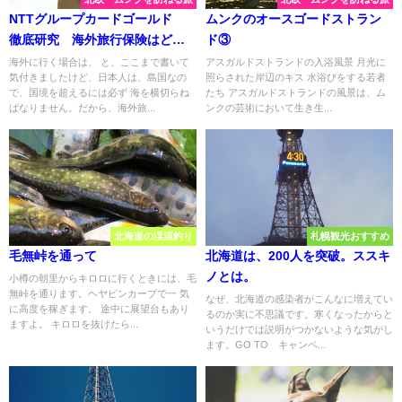
NTTグループカードゴールド
ムンクのオースゴードストラン
徹底研究 海外旅行保険はどう
ド③
か
海外に行く場合は、 と、ここまで書いて
アスガルドストランドの入浴風景 月光に
気付きましたけど、日本人は、島国なの
照らされた岸辺のキス 水浴びをする若者
で、国境を超えるには必ず 海を横切らね
たち アスガルドストランドの風景は、ム
ばなりません。だから、海外旅...
ンクの芸術において生き生...
北海道の渓流釣り
札幌観光おすすめ
毛無峠を通って
北海道は、200人を突破。ススキ
ノとは。
小樽の朝里からキロロに行くときには、毛
無峠を通ります。ヘヤピンカーブで一 気
なぜ、北海道の感染者がこんなに増えてい
に高度を稼ぎます。 途中に展望台もあり
るのか実に不思議です。寒くなったからと
ますよ。 キロロを抜けたら...
いうだけでは説明がつかないような気がし
ます。GO TO キャンペ...