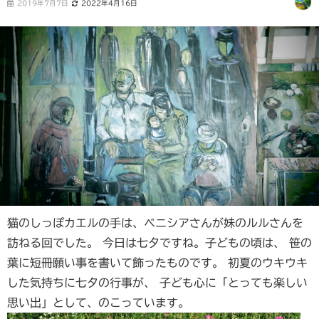
2019年7月7日
2022年4月16日
猫のしっぽカエルの手は、ベニシアさんが妹のルルさんを
訪ねる回でした。 今日は七夕ですね。子どもの頃は、 笹の
葉に短冊願い事を書いて飾ったものです。 初夏のウキウキ
した気持ちに七夕の行事が、 子ども心に「とっても楽しい
思い出」として、のこっています。