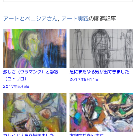
アートとベニシアさん
,
アート実践
の関連記事
激しさ（ヴラマンク）と静寂
急にまたやる気が出てきました
（ユトリロ）
2017年5月11日
2017年5月5日
カレイと人参を描きました
方向性があります