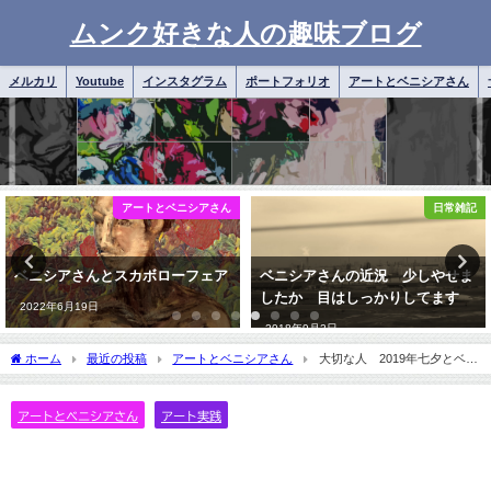
ムンク好きな人の趣味ブログ
メルカリ
Youtube
インスタグラム
ポートフォリオ
アートとベニシアさん
日常雑記
日常雑記
ベニシアさんの近況 少しやせま
ベニシアさんの驚きの告白、そし
したか 目はしっかりしてます
て命ということ
2018年9月2日
2018年3月11日
ホーム
最近の投稿
アートとベニシアさん
大切な人 2019年七夕とベニ
シアさん
アートとベニシアさん
アート実践