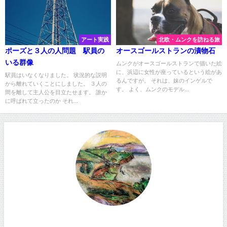
アート実践
北欧・ムンクを訪ねる旅
ポーズと３人の人問題 駅員の
オースゴールストランの漬物石
いる群像
ムンクがオースゴールストランで描いた絵
に、浜辺に女性が座っているという絵があ
駅員はいなくなりました。 状況的な説明
るんですが。 それは、妹のインゲルで
から離れていくことにしました。 ３人の
す。 よく、ムンクのモデル...
間を離して主人公を目立たせます。 誰か
に呼ばれて立ったのか それ...