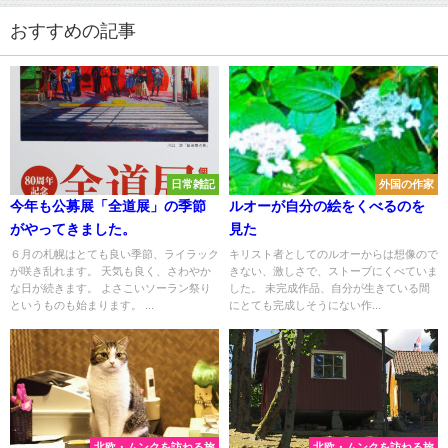
おすすめの記事
日常雑記
外国の作家
今年も公募展「全道展」の季節
ルオーが自分の絵をくべるのを
がやってきました。
見た
６月の札幌はとても良い季節、ライラック
キリスト者としてのルオーからは想像ので
が咲き乱れます。 天気も良く、さわやか
きない、激しさで、ストーブにくべていま
な日が続きます。 よさこいソーラン祭り
した。 未完成作品、自分が生きている間
というものも始まります。 ...
にとても完成しそうにない作...
北欧・ムンクを訪ねる旅
北欧・ムンクを訪ねる旅