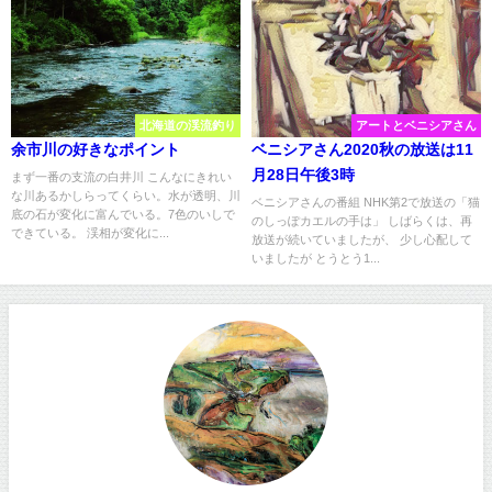
北海道の渓流釣り
アートとベニシアさん
余市川の好きなポイント
ベニシアさん2020秋の放送は11
月28日午後3時
まず一番の支流の白井川 こんなにきれい
な川あるかしらってくらい。水が透明、川
ベニシアさんの番組 NHK第2で放送の「猫
底の石が変化に富んでいる。7色のいしで
のしっぽカエルの手は」 しばらくは、再
できている。 渓相が変化に...
放送が続いていましたが、 少し心配して
いましたが とうとう1...