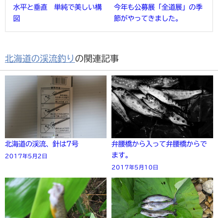
水平と垂直 単純で美しい構
今年も公募展「全道展」の季
図
節がやってきました。
北海道の渓流釣り
の関連記事
北海道の渓流、針は7号
弁腰橋から入って弁腰橋からで
ます。
2017年5月2日
2017年5月10日