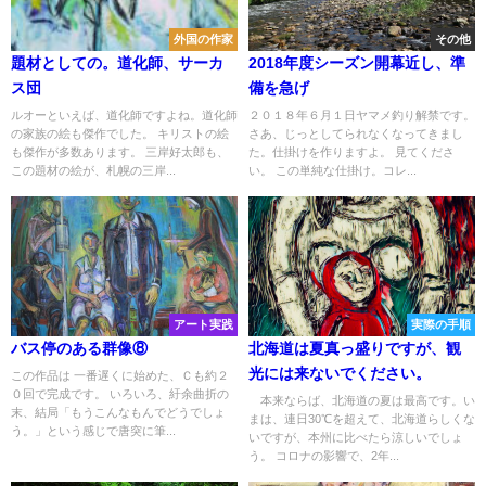
外国の作家
その他
題材としての。道化師、サーカ
2018年度シーズン開幕近し、準
ス団
備を急げ
ルオーといえば、道化師ですよね。道化師
２０１８年６月１日ヤマメ釣り解禁です。
の家族の絵も傑作でした。 キリストの絵
さあ、じっとしてられなくなってきまし
も傑作が多数あります。 三岸好太郎も、
た。仕掛けを作りますよ。 見てくださ
この題材の絵が、札幌の三岸...
い。 この単純な仕掛け。コレ...
アート実践
実際の手順
バス停のある群像⑧
北海道は夏真っ盛りですが、観
光には来ないでください。
この作品は 一番遅くに始めた、Ｃも約２
０回で完成です。 いろいろ、紆余曲折の
本来ならば、北海道の夏は最高です。い
末、結局「もうこんなもんでどうでしょ
まは、連日30℃を超えて、北海道らしくな
う。」という感じで唐突に筆...
いですが、本州に比べたら涼しいでしょ
う。 コロナの影響で、2年...