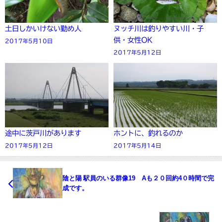
土日しかいけない勤め人
ヌッチ川は釣りやすい川・子
供・女性OK
2017年5月10日
2017年5月12日
途中に茨戸川があります
ホントに、釣れるのか
2017年5月12日
2017年5月14日
陰と陽 駅員のいる群像19 Aも２０回約4０時間で完
成です。