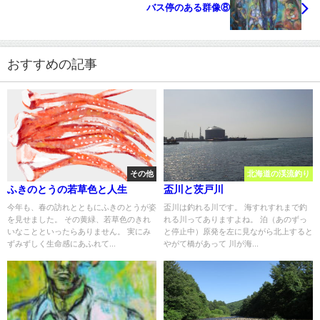
バス停のある群像⑧
おすすめの記事
その他
北海道の渓流釣り
ふきのとうの若草色と人生
盃川と茨戸川
今年も、春の訪れとともにふきのとうが姿
盃川は釣れる川です。 海すれすれまで釣
を見せました。 その黄緑、若草色のきれ
れる川ってありますよね。 泊（あのずっ
いなことといったらありません。 実にみ
と停止中）原発を左に見ながら北上すると
ずみずしく生命感にあふれて...
やがて橋があって 川が海...