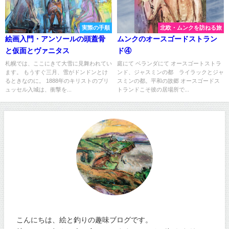
実際の手順
北欧・ムンクを訪ねる旅
絵画入門・アンソールの頭蓋骨
ムンクのオースゴードストラン
と仮面とヴァニタス
ド④
札幌では、ここにきて大雪に見舞われてい
庭にて ベランダにて オースゴートストラ
ます。 もうすぐ三月、雪がドンドンとけ
ンド、ジャスミンの都 ライラックとジャ
るときなのに。 1888年のキリストのブリ
スミンの都。平和の故郷 オースゴードス
ュッセル入城は、衝撃を...
トランドこそ彼の居場所で...
こんにちは、絵と釣りの趣味ブログです。