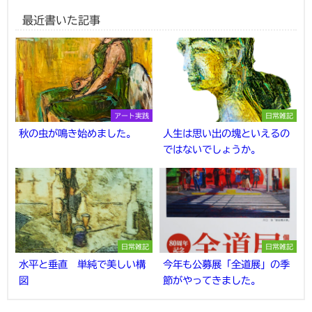
最近書いた記事
アート実践
日常雑記
秋の虫が鳴き始めました。
人生は思い出の塊といえるの
ではないでしょうか。
日常雑記
日常雑記
水平と垂直 単純で美しい構
今年も公募展「全道展」の季
図
節がやってきました。