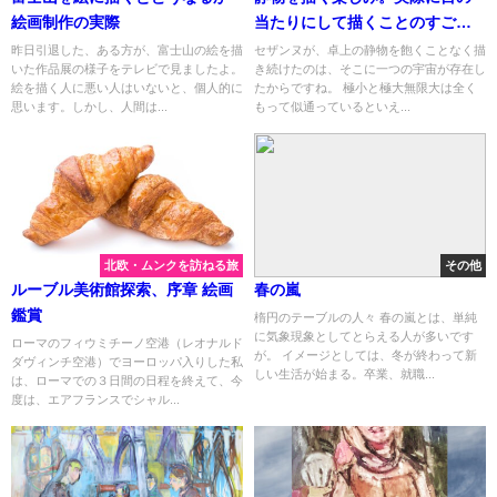
絵画制作の実際
当たりにして描くことのすご
さ。
昨日引退した、ある方が、富士山の絵を描
セザンヌが、卓上の静物を飽くことなく描
いた作品展の様子をテレビで見ましたよ。
き続けたのは、そこに一つの宇宙が存在し
絵を描く人に悪い人はいないと、個人的に
たからですね。 極小と極大無限大は全く
思います。しかし、人間は...
もって似通っているといえ...
北欧・ムンクを訪ねる旅
その他
ルーブル美術館探索、序章 絵画
春の嵐
鑑賞
楕円のテーブルの人々 春の嵐とは、単純
に気象現象としてとらえる人が多いです
ローマのフィウミチーノ空港（レオナルド
が。 イメージとしては、冬が終わって新
ダヴィンチ空港）でヨーロッパ入りした私
しい生活が始まる。卒業、就職...
は、ローマでの３日間の日程を終えて、今
度は、エアフランスでシャル...