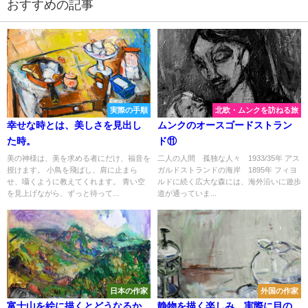
おすすめの記事
実際の手順
北欧・ムンクを訪ねる旅
幸せな時とは、美しさを見出し
ムンクのオースゴードストラン
た時。
ド⑪
美の神様は、美を求める者にだけ、福音を
二人の人間 孤独な人々 1933/35年 アス
授けます。 小鳥を飛ばし、肩に止まら
ガルドストランドの海岸 1895年 フィヨ
せ、囁くように教えてくれます。 青い空
ルドに続く広大な森には、海外沿いに遊歩
を見上げながら、ずっと待って...
道が通っていま...
日本の作家
外国の作家
富士山を絵に描くとどうなるか
静物を描く楽しみ。実際に目の