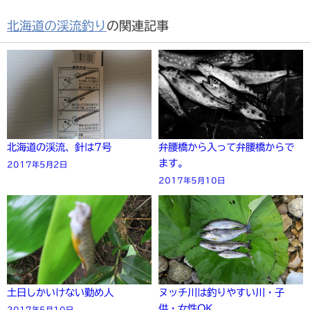
北海道の渓流釣り
の関連記事
北海道の渓流、針は7号
弁腰橋から入って弁腰橋からで
ます。
2017年5月2日
2017年5月10日
土日しかいけない勤め人
ヌッチ川は釣りやすい川・子
供・女性OK
2017年5月10日