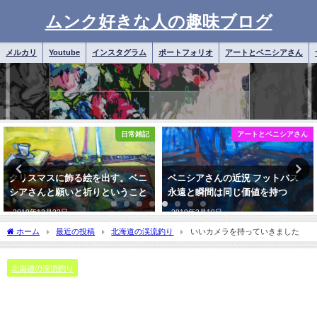
ムンク好きな人の趣味ブログ
メルカリ
Youtube
インスタグラム
ポートフォリオ
アートとベニシアさん
日常雑記
アートとベニシアさん
クリスマスに飾る絵を出す。ベニ
ベニシアさんの近況 フットバス
シアさんと願いと祈りということ
永遠と瞬間は同じ価値を持つ
2019年12月22日
2019年3月10日
ホーム
最近の投稿
北海道の渓流釣り
いいカメラを持っていきました
北海道の渓流釣り