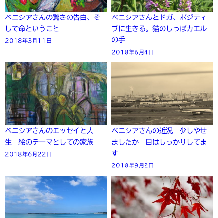
ベニシアさんの驚きの告白、そ
ベニシアさんとドガ、ポジティ
して命ということ
ブに生きる。猫のしっぽカエル
の手
2018年3月11日
2018年6月4日
ベニシアさんのエッセイと人
ベニシアさんの近況 少しやせ
生 絵のテーマとしての家族
ましたか 目はしっかりしてま
す
2018年6月22日
2018年9月2日