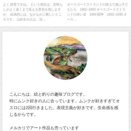
よく 絶景ですね。 という場合は、見晴ら
オースゴードストランドの路上で遊ぶ子ど
しがよく遠くまで見える景色を指します
もたち 1901~1903 オースゴードストラ
が、 絵画的には、なかなかに難しいとこ
ンドの赤い岩 1904 闘争 1932~1935 オ
ろです。 山好きの人は、頂...
ース...
こんにちは、絵と釣りの趣味ブログです。
特にムンク好きの人に合っています。ムンクが好きすぎてオ
スロには2回行きました。表現主義が好きです。生命感を感
じるからです。
メルカリでアート作品も売っています