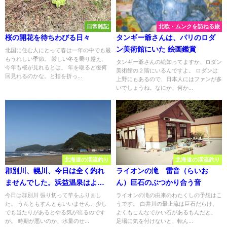
日常雑記
北欧・ムンクを訪ねる旅
桜の開花を待ちわびる日々
タンギー爺さんは、パリのロダ
ン美術館にいた 絵画鑑賞
北国に住む人にとって春は一年の中でも最
もうれしい季節。 厳しい冬を乗り越え、
タンギー爺さんの絵知ってますか、ロダン
今年も桜が見れるとは。 年を取ると後何
美術館の２階にいるんですよ。 ロダンは
回見れるのかな。と指を折っ...
上野にもあるので、日本人にはファンが多
いでしょうね。なにか、何か...
北海道の渓流釣り
北海道の渓流釣り
郡別川、幌川、今日は全く釣れ
ライオンの滝 雷音（らいお
ませんでした。浜益温泉はよ
ん）巨石のぶつかり合う音
し。
今日は群別川 張り切って竿をふりまし
ライオンの滝の由来のわたくしの予想はこ
た。 うんともすんともいいません。少し
うです。 白井川の最上流は巨石だらけ、
でも当たりがあるとやる気が出るのです
よくもこんなでかい石があるもんだと、
が。 時期が悪いのか、水量のせ...
足場に気を付けないと、転ん...