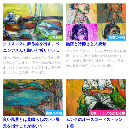
日常雑記
実際の手順
クリスマスに飾る絵を出す。ベ
熱狂と冷静さと大統領
ニシアさんと願いと祈りという
アメリカではバイデン氏が大統領選から撤
退、トランプ氏が有利の観測も流れまし
こと
NHKの猫のしっぽカエルの手の放送を楽
た。 狙撃を間一髪で逃れたトランプ氏が
しみにしています。 アート系の番組があ
神の御業と熱狂したのはつい最...
まりにも少ないのが原因です また冬が来
ましたが、この先一体何回の...
実際の手順
北欧・ムンクを訪ねる旅
良い風景とは見晴らしのいい風
ムンクのオースゴードストラン
景を指すことが多い？
ド⑨