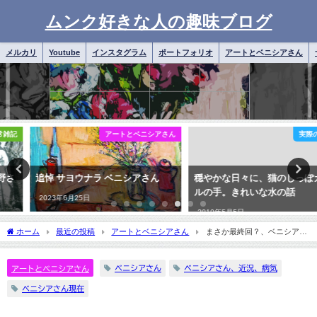
ムンク好きな人の趣味ブログ
メルカリ
Youtube
インスタグラム
ポートフォリオ
アートとベニシアさん
アートとベニシアさん
実際の手順
追悼 サヨウナラ ベニシアさん
穏やかな日々に、猫のしっぽカエ
ルの手。きれいな水の話
2023年6月25日
2019年5月5日
ホーム
最近の投稿
アートとベニシアさん
まさか最終回？、ベニシアさ
ん、猫のしっぽカエルの手
ベニシアさん
ベニシアさん、近況、病気
アートとベニシアさん
ベニシアさん現在