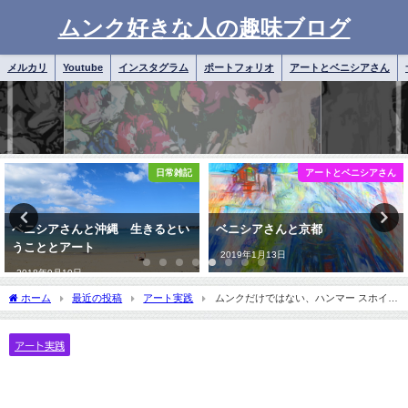
ムンク好きな人の趣味ブログ
メルカリ
Youtube
インスタグラム
ポートフォリオ
アートとベニシアさん
アートとベニシアさん
日常雑記
ベニシアさんと京都
ベニシアさん近況 よもぎの春、
なかなか暖かくなりませんね。
2019年1月13日
2019年4月7日
ホーム
最近の投稿
アート実践
ムンクだけではない、ハンマー スホイも
いる 油絵制作Bの③
アート実践