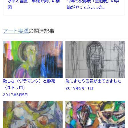
水平と垂直 単純で美しい構
今年も公募展「全道展」の季
図
節がやってきました。
アート実践
の関連記事
激しさ（ヴラマンク）と静寂
急にまたやる気が出てきました
（ユトリロ）
2017年5月11日
2017年5月5日