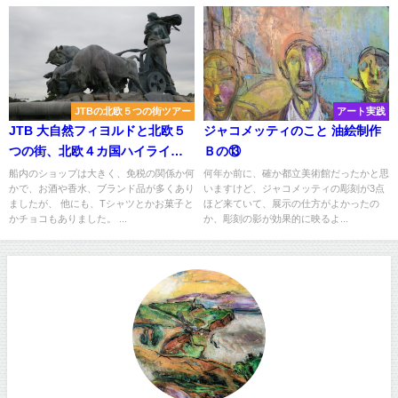
JTBの北欧５つの街ツアー
アート実践
JTB 大自然フィヨルドと北欧５
ジャコメッティのこと 油絵制作
つの街、北欧４カ国ハイライト8
Ｂの⑬
⑦
船内のショップは大きく、免税の関係か何
何年か前に、確か都立美術館だったかと思
かで、お酒や香水、ブランド品が多くあり
いますけど、ジャコメッティの彫刻が3点
ましたが、 他にも、Tシャツとかお菓子と
ほど来ていて、展示の仕方がよかったの
かチョコもありました。 ...
か、彫刻の影が効果的に映るよ...