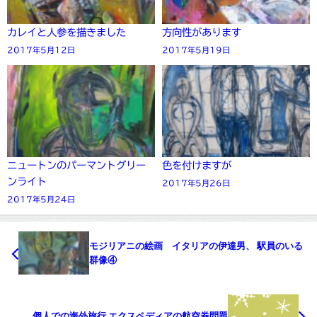
カレイと人参を描きました
方向性があります
2017年5月12日
2017年5月19日
ニュートンのパーマントグリー
色を付けますが
ンライト
2017年5月26日
2017年5月24日
モジリアニの絵画 イタリアの伊達男、 駅員のいる
群像④
個人での海外旅行 エクスペディアの航空券問題