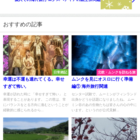
おすすめの記事
日常雑記
北欧・ムンクを訪ねる旅
幸運は不運も連れてくる。幸せ
ムンクを見にオスロに行く準備
すぎて怖い,
編① 海外旅行関連
幸運が訪れた時に 「幸せすぎて怖い」 と
センター試験で、ムーミンがフィンランド
表現することがあります。 この世は、常
出身かどうか話題になりましたね。 ムー
にバランスをとる方向に進むということが
ミン谷のあの生物たちは皆さんの心の中に
経験的に感じられるから...
います。というのが公式見解...