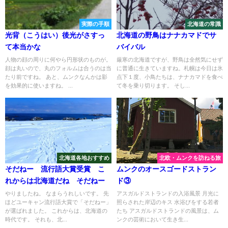
実際の手順
北海道の常識
光背（こうはい）後光がさすっ
北海道の野鳥はナナカマドでサ
て本当かな
バイバル
人物の顔の周りに何やら円形状のものが。
厳寒の北海道ですが、野鳥は全然気にせず
顔は丸いので、丸のフォルムは合うのは当
に普通に生きていますね。札幌は今日は氷
たり前ですね。 あと、ムンクなんかは影
点下１度、小鳥たちは、ナナカマドを食べ
を効果的に使いますね。 ...
て冬を乗り切ります。 そし...
北海道各地おすすめ
北欧・ムンクを訪ねる旅
そだねー 流行語大賞受賞 こ
ムンクのオースゴードストラン
れからは北海道だね そだねー
ド③
やりましたね。 なまらうれしいです。 先
アスガルドストランドの入浴風景 月光に
ほどユーキャン流行語大賞で「そだねー」
照らされた岸辺のキス 水浴びをする若者
が選ばれました。 これからは、北海道の
たち アスガルドストランドの風景は、ム
時代です。 それも、北...
ンクの芸術において生き生...