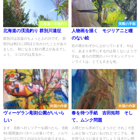
北海道の渓流釣り
実際の手順
北海道の渓流釣り 群別川遠征
人物画を描く モジリアニと瞳
のない絵
群別川は浜益のちょっと上の川です。 群
別川は秋口に2回ほど出かけたことがあり
右の肩がわずかに上がっています。やは
ました。 秋になると鮭の遡上があるでし
り、あまり水平にするのは良くないようで
ょう。 ココの川は見るか...
すね。後ろの空間の パーマネントグリー
ンライトは、とてもすきな色...
外国の作家
外国の作家
ヴィーゲラン彫刻公園がいいら
春を待つ手紙 吉田拓郎 そし
しい
て、ムンク問題
まず、北欧へ行くツアーを調べたら、北欧
人間だから求めてしまうけど それこそ悲
4か国周遊のパターンが多いです。 ノルウ
しみと知ってはいるけれど そこでも、春
エーだけに行くのはなかなかありません。
を待つ人々に会えるでしょう 泣きたい想