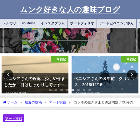
ムンク好きな人の趣味ブログ
メルカリ
Youtube
インスタグラム
ポートフォリオ
アートとベニシアさん
日常雑記
アートとベニシアさん
ベニシアさんの８年前 クリスマ
ベニシアさんの近況は気になりま
ス 2018/12/16
すが
2018年12月16日
2021年7月24日
ホーム
最近の投稿
アート実践
ゴッホの生きざまと終活問題 バス停のあ
る群像⑤
アート実践