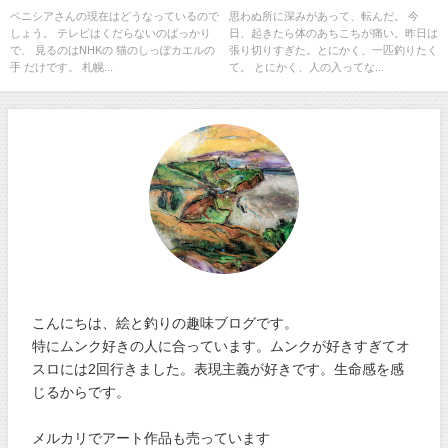
ベニシアさんの現在はどうなっているので
思わぬ所に深みがあって、転んだ。 今
しょう。 テレビはくだらないのばっかり
日、起きたら体のあちこちが痛い。昨日は
で、 見るのはNHKの 猫のしっぽカエルの
張り切りすぎた。とにかく、一匹釣りたく
手 だけです。 札幌...
て。 とにかく、人の入ってな...
こんにちは、絵と釣りの趣味ブログです。
特にムンク好きの人に合っています。ムンクが好きすぎてオ
スロには2回行きました。表現主義が好きです。生命感を感
じるからです。
メルカリでアート作品も売っています