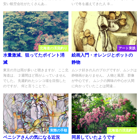
安い航空会社がたくさんあ...
いで冬を越えてきた人 Ｂ...
北海道の渓流釣り
アート実践
水量激減、狙ってたポイント消
絵画入門・オレンジとポットの
滅
静物
東京の方は雨が多いと聴きますが、ここ北
ムンク好きの人のブログですが、ムンクは
海道は、 ２週間ほど雨がふっていません
静物画がありません。 人物と風景、群像
でした。 先週釣れたシンコ場を目指した
が中心です。 ムンクの興味の中心が人間
のですが、 何と言うことで...
に向かっていたことは間違...
実際の手順
北海道の渓流釣り
ベニシアさんの気になる近況
同居していたようです