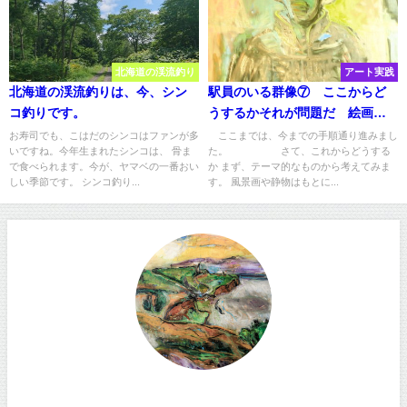
北海道の渓流釣り
アート実践
北海道の渓流釣りは、今、シン
駅員のいる群像⑦ ここからど
コ釣りです。
うするかそれが問題だ 絵画の
造形
お寿司でも、こはだのシンコはファンが多
ここまでは、今までの手順通り進みまし
いですね。今年生まれたシンコは、 骨ま
た。 さて、これからどうする
で食べられます。今が、ヤマベの一番おい
か まず、テーマ的なものから考えてみま
しい季節です。 シンコ釣り...
す。 風景画や静物はもとに...