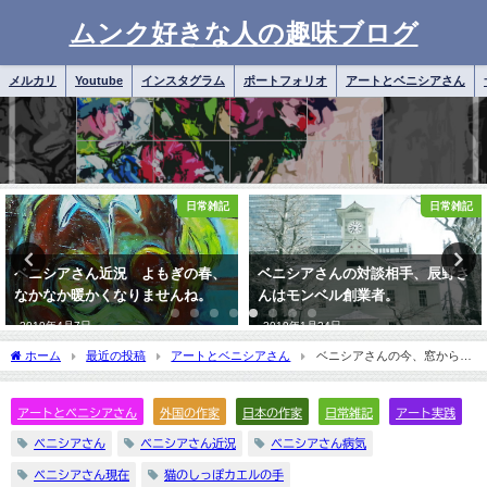
ムンク好きな人の趣味ブログ
メルカリ
Youtube
インスタグラム
ポートフォリオ
アートとベニシアさん
日常雑記
アートとベニシアさん
ベニシアさんの対談相手、辰野さ
ベニシアさんと野草の気持ち。ラ
んはモンベル創業者。
ルダールの小さな花
2019年1月24日
2019年8月4日
ホーム
最近の投稿
アートとベニシアさん
ベニシアさんの今、窓から見
える風景、松本俊介とワイエス
アートとベニシアさん
外国の作家
日本の作家
日常雑記
アート実践
ベニシアさん
ベニシアさん近況
ベニシアさん病気
ベニシアさん現在
猫のしっぽカエルの手