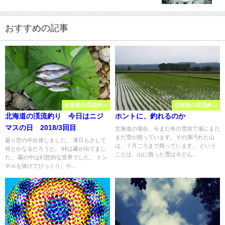
おすすめの記事
北海道の渓流釣り
北海道の渓流釣り
北海道の渓流釣り 今日はニジ
ホントに、釣れるのか
マスの日 2018/3回目
北海道の場合、今まだ冬の雪捨て場にまだ
まだ雪が残っています。その薄汚れた山
曇り空の中出発しました。 薄日もさして
は、７月ごろまで残っています。 という
何とかなるだろうと。 峠は霧が出てまし
ことは、山に残った雪は今どん...
た。 霧の中は幻想的な世界でした。 トン
ネルを抜けてびっくり、小...