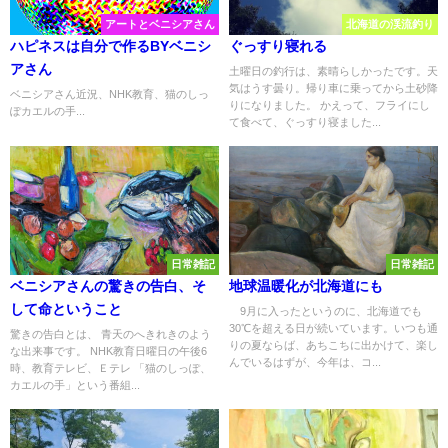
アートとベニシアさん
北海道の渓流釣り
ハピネスは自分で作るBYベニシ
ぐっすり寝れる
アさん
土曜日の釣行は、素晴らしかったです。天
気はうす曇り。帰り車に乗ってから土砂降
ベニシアさん近況、NHK教育、猫のしっ
りになりました。 かえって、フライにし
ぽカエルの手...
て食べて、ぐっすり寝ました...
日常雑記
日常雑記
ベニシアさんの驚きの告白、そ
地球温暖化が北海道にも
して命ということ
9月に入ったというのに、北海道でも
30℃を超える日が続いています。いつも通
驚きの告白とは、 青天のへきれきのよう
りの夏ならば、あちこちに出かけて、楽し
な出来事です。 NHK教育日曜日の午後6
んでいるはずが、今年は、コ...
時、教育テレビ、Ｅテレ 「猫のしっぽ、
カエルの手」という番組...