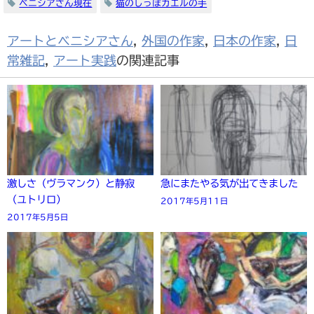
ベニシアさん現在
猫のしっぽカエルの手
アートとベニシアさん
,
外国の作家
,
日本の作家
,
日
常雑記
,
アート実践
の関連記事
激しさ（ヴラマンク）と静寂
急にまたやる気が出てきました
（ユトリロ）
2017年5月11日
2017年5月5日