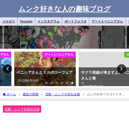
ムンク好きな人の趣味ブログ
メルカリ
Youtube
インスタグラム
ポートフォリオ
アートとベニシアさん
アートとベニシアさん
日常雑記
ベニシアさんとスカボローフェア
サクラ前線が来ますよ。ベニシア
さんと春
2022年6月19日
2019年3月17日
ホーム
最近の投稿
北欧・ムンクを訪ねる旅
ムンクのオースゴードスト
ランド15
北欧・ムンクを訪ねる旅