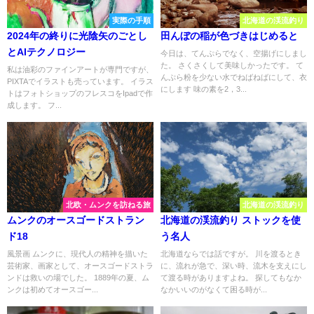
実際の手順
北海道の渓流釣り
2024年の終りに光陰矢のごとし
田んぼの稲が色づきはじめると
とAIテクノロジー
今日は、てんぷらでなく、空揚げにしまし
た。 さくさくして美味しかったです。 て
私は油彩のファインアートが専門ですが、
んぷら粉を少ない水でねばねばにして、衣
PIXTAでイラストも売っています。 イラス
にします 味の素を2，3...
トはフォトショップのフレスコをIpadで作
成します。 フ...
北欧・ムンクを訪ねる旅
北海道の渓流釣り
ムンクのオースゴードストラン
北海道の渓流釣り ストックを使
ド18
う名人
風景画 ムンクに、現代人の精神を描いた
北海道ならでは話ですが。 川を渡るとき
芸術家、画家として、オースゴードストラ
に、流れが急で、深い時、流木を支えにし
ンドは救いの場でした。 1889年の夏、ム
て渡る時がありますよね。 探してもなか
ンクは初めてオースゴー...
なかいいのがなくて困る時が...