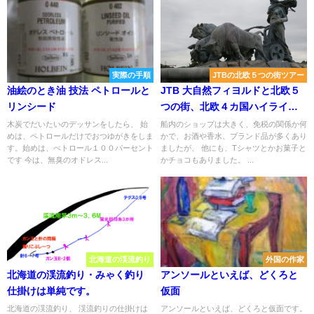
実際の手順
JTBの北欧５つの街ツアー
油絵のとき油 技法 ペトロールと
JTB 大自然フィヨルドと北欧５
リンシード
つの街、北欧４カ国ハイライト8
⑦
木炭でだいたいのデッサンをしたら、 始
船内のショップは大きく、免税の関係か何
めは、ペトロールだけでおつゆがきをしま
かで、お酒や香水、ブランド品が多くあり
す。始めは、ぺトロール１００パーセント
ましたが、 他にも、Tシャツとかお菓子と
です 今は、無臭のオドレス...
かチョコもありました。 ...
北海道の渓流釣り
外国の作家
北海道の渓流釣り・みゃく釣り
アンソールといえば、どくろと
仕掛けは単純です。
仮面
北海道の渓流釣り、 渓流釣りの仕掛けは
アンソールといえば、どくろと仮面です。